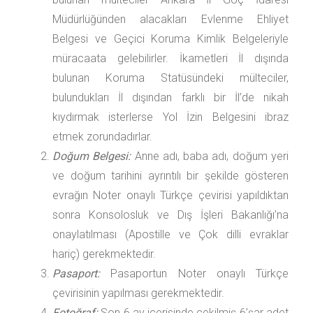
Müdürlüğünden alacakları Evlenme Ehliyet
Belgesi ve Geçici Koruma Kimlik Belgeleriyle
müracaata gelebilirler. İkametleri İl dışında
bulunan Koruma Statüsündeki mülteciler,
bulundukları İl dışından farklı bir İl’de nikah
kıydırmak isterlerse Yol İzin Belgesini ibraz
etmek zorundadırlar.
Doğum Belgesi:
Anne adı, baba adı, doğum yeri
ve doğum tarihini ayrıntılı bir şekilde gösteren
evrağın Noter onaylı Türkçe çevirisi yapıldıktan
sonra Konsolosluk ve Dış İşleri Bakanlığı’na
onaylatılması (Apostille ve Çok dilli evraklar
hariç) gerekmektedir.
Pasaport:
Pasaportun Noter onaylı Türkçe
çevirisinin yapılması gerekmektedir.
Fotoğraf:
Son 6 ay içerisinde çekilmiş 6’şar adet