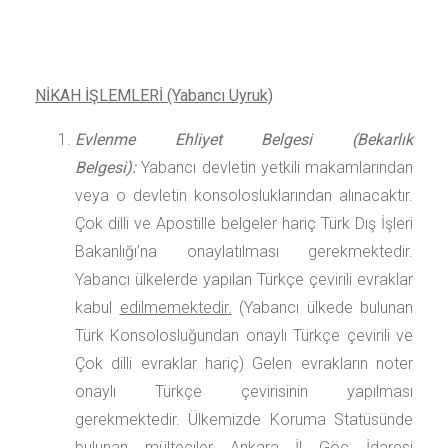
NİKAH İŞLEMLERİ (Yabancı Uyruk)
Evlenme Ehliyet Belgesi (Bekarlık
Belgesi):
Yabancı devletin yetkili makamlarından
veya o devletin konsolosluklarından alınacaktır.
Çok dilli ve Apostille belgeler hariç Türk Dış İşleri
Bakanlığı’na onaylatılması gerekmektedir.
Yabancı ülkelerde yapılan Türkçe çevirili evraklar
kabul
edilmemektedir.
(Yabancı ülkede bulunan
Türk Konsolosluğundan onaylı Türkçe çevirili ve
Çok dilli evraklar hariç) Gelen evrakların noter
onaylı Türkçe çevirisinin yapılması
gerekmektedir. Ülkemizde Koruma Statüsünde
bulunan mülteciler Ankara İl Göç İdaresi