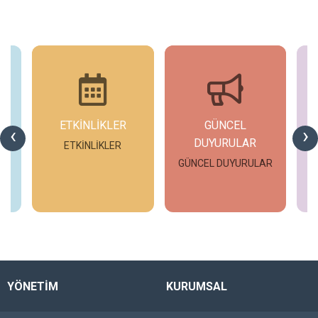
ETKİNLİKLER
GÜNCEL
G
‹
›
DUYURULAR
ETKİNLİKLER
GÜNCEL DUYURULAR
İncele
İncele
YÖNETİM
KURUMSAL